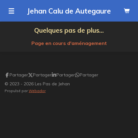
Passer
Jehan Calu de Autegaure
au
contenu
Quelques pas de plus...
principal
Page en cours d'aménagement
Partager
Partager
Partager
Partager
© 2023 - 2026 Les Pas de Jehan
Propulsé par
Webador